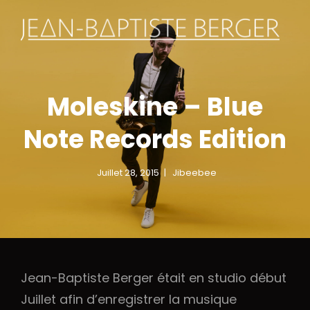
AN-
JE
inettes
Clar
ophones
Sax
PTISTE
BA
position
Com
RGER
BE
Moleskine – Blue
Note Records Edition
Juillet 28, 2015
Jibeebee
Jean-Baptiste Berger était en studio début
Juillet afin d’enregistrer la musique