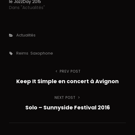
le JazzDay 2015
Dans "Actualités"
Categories
Actualités
Tags,
Reims
Saxophone
Navigation
PREV POST
Previous
Keep It Simple en concert à Avignon
Post
de
NEXT POST
Next
l’article
Solo – Sunnyside Festival 2016
Post